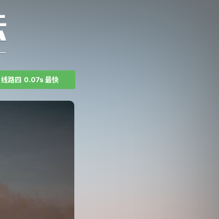
线路四
0.07s 最快
。